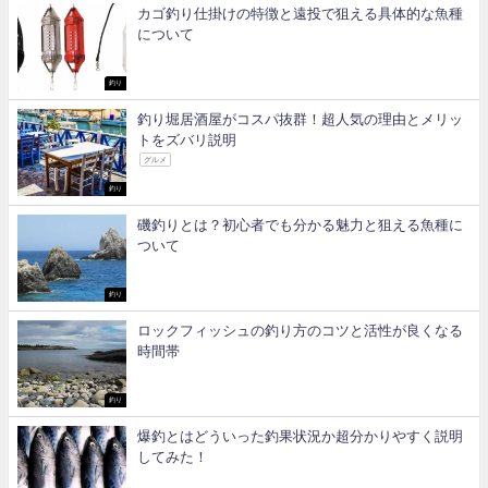
カゴ釣り仕掛けの特徴と遠投で狙える具体的な魚種
について
釣り
釣り堀居酒屋がコスパ抜群！超人気の理由とメリッ
トをズバリ説明
グルメ
釣り
磯釣りとは？初心者でも分かる魅力と狙える魚種に
ついて
釣り
ロックフィッシュの釣り方のコツと活性が良くなる
時間帯
釣り
爆釣とはどういった釣果状況か超分かりやすく説明
してみた！