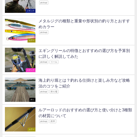
pickup
ジギング
メタルジグの種類と重量や形状別の釣り方とおすす
めカラー
pickup
ルアー
エギングリールの特徴とおすすめの選び方を予算別
に詳しく解説してみた
pickup
リール
エギング
海上釣り堀とは？釣れる仕掛けと楽しみ方など攻略
法のコツをご紹介
pickup
釣り場
釣り
ルアーロッドのおすすめの選び方と使い分けと3種類
の材質について
pickup
釣竿
ルアー