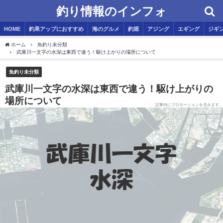
釣り情報のインフォ
HOME
釣果アップにおすすめ
海のグルメ
釣堀
アジング
エギング
ジギ
ホーム
魚釣り未分類
武庫川一文字の水深は東西で違う！駆け上がりの場所について
魚釣り未分類
武庫川一文字の水深は東西で違う！駆け上がりの
場所について
記事内にプロモーションを含みます。