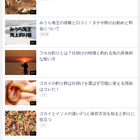
釣り
みうら海王の攻略と口コミ！タナや餌のお勧めと料
金について
釣り場
釣り
フカセ釣りとは？仕掛けの特徴と釣れる魚の具体的
な狙い方
釣り
ゴカイの釣り餌は仕掛けを選ばず万能に使える理由
はコレだ！
エサ
釣り
ゴカイとイソメの違い2つと保存方法を知ると釣りに
役立つ
エサ
釣り