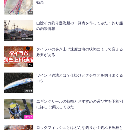
効果
釣具
山陰イカ釣り遊漁船の一覧表を作ってみた！釣り船
の釣果情報
魚釣り未分類
タイラバの巻き上げ速度は海の状態によって変える
必要がある
釣り
ワインド釣法とは？仕掛けとタチウオを釣りまくる
コツ
タチウオ
エギングリールの特徴とおすすめの選び方を予算別
に詳しく解説してみた
エギング
ロックフィッシュとはどんな釣りか？釣れる魚種と