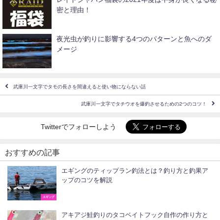
密と理由！
夜光虫が釣りに影響する4つのパターンと魚へのダ
メージ
武庫川一文字でタモの長さを間違えると使い物にならない話
武庫川一文字でタチウオを爆釣させるための2つのコツ！
Twitterでフォローしよう
おすすめの記事
エギングのティップラン釣法とは？釣り方と釣果ア
ップのコツを解説
エギング
アキアジ鮭釣りのタコベイトフック自作の作り方と