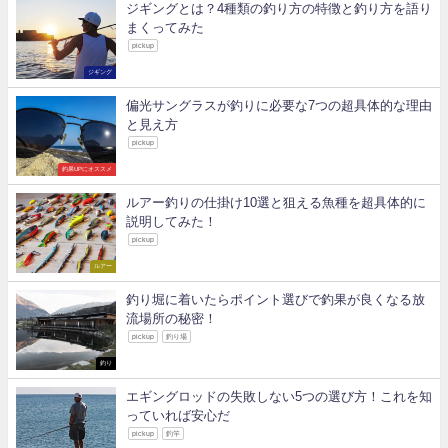
ジギングとは？4種類の釣り方の特徴と釣り方を語り
まくってみた
pickup
ジギング
偏光サングラスが釣りに必要な7つの超具体的な理由
と見え方
pickup
釣果UPにオススメ
ルアー釣りの仕掛け10選と狙える魚種を超具体的に
説明してみた！
pickup
ルアー
釣り堀に着いたらポイント選びで釣果が良くなる放
流場所の秘密！
pickup
釣り場
釣り
エギングロッドの失敗しない5つの選び方！これを知
っていれば安心だ
pickup
釣竿