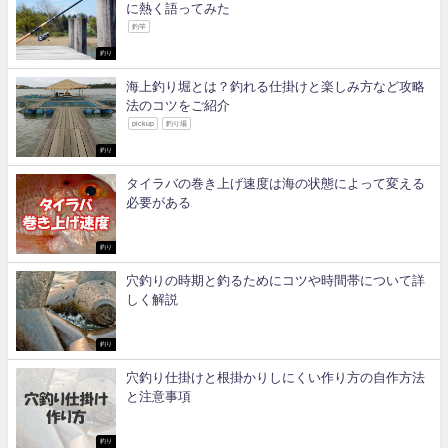
に熱く語ってみた
釣竿
釣り
海上釣り堀とは？釣れる仕掛けと楽しみ方など攻略
法のコツをご紹介
pickup
釣り場
釣り
タイラバの巻き上げ速度は海の状態によって変える
必要がある
釣り
穴釣りの時期と釣るためにコツや時間帯について詳
しく解説
釣り
穴釣り仕掛けと根掛かりしにくい作り方の自作方法
と注意事項
釣り