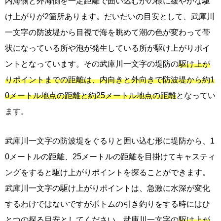
内海側と外海側を一定距離で囲い込むかの様に緩やかな駆
け上がりが2箇所あります。だいたいの目安として、武庫川
一文字の防波堤から目視で海を眺めて潮の色が変わって帯
状になっている所や泡が発生している所が駆け上がりポイ
ントとなっています。その武庫川一文字の堤防の
駆け上が
りポイントまでの距離は、内向きと外向きで防波堤から約1
0メートル地点の距離と約25メートル地点の距離
となってい
ます。
武庫川一文字の防波堤をぐるりと囲い込む形に堤防から、1
0メートルの距離、25メートルの距離を目掛けてキャスティ
ングをすると駆け上がりポイントを探ることができます。
武庫川一文字の駆け上がりポイントは、急激に水深が変化
するわけではないですがボトムの引き釣りをする時にはひ
とつの探る目安としてください。武庫川一文字の
駆け上が