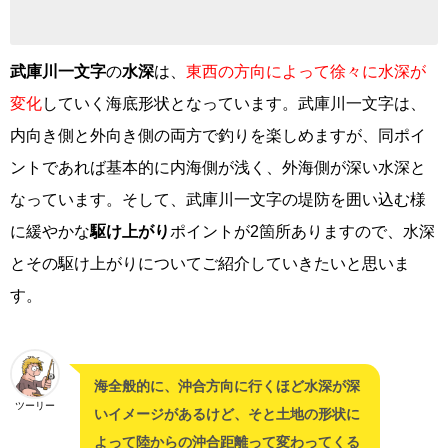
武庫川一文字
の
水深
は、
東西の方向によって徐々に水深が
変化
していく海底形状となっています。武庫川一文字は、
内向き側と外向き側の両方で釣りを楽しめますが、同ポイ
ントであれば基本的に内海側が浅く、外海側が深い水深と
なっています。そして、武庫川一文字の堤防を囲い込む様
に緩やかな
駆け上がり
ポイントが2箇所ありますので、水深
とその駆け上がりについてご紹介していきたいと思いま
す。
海全般的に、沖合方向に行くほど水深が深
ツーリー
いイメージがあるけど、そと土地の形状に
よって陸からの沖合距離って変わってくる