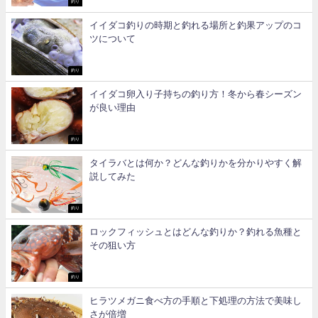
釣り
イイダコ釣りの時期と釣れる場所と釣果アップのコ
ツについて
釣り
イイダコ卵入り子持ちの釣り方！冬から春シーズン
が良い理由
釣り
タイラバとは何か？どんな釣りかを分かりやすく解
説してみた
釣り
ロックフィッシュとはどんな釣りか？釣れる魚種と
その狙い方
釣り
ヒラツメガニ食べ方の手順と下処理の方法で美味し
さが倍増