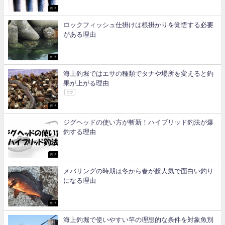
釣り
ロックフィッシュ仕掛けは根掛かりを覚悟する必要
がある理由
釣り
海上釣堀ではエサの種類でタナや場所を変えると釣
果が上がる理由
エサ
釣り
ジグヘッドの使い方が斬新！ハイブリッド釣法が爆
釣する理由
釣り
メバリングの時期は冬から春が超人気で面白い釣り
になる理由
釣り
海上釣堀で使いやすい竿の理想的な条件を対象魚別