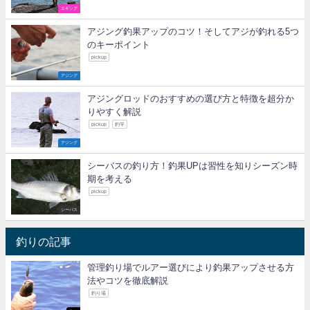
エギング
アジング釣果アップのコツ！そしてアジが釣れる5つ
のキーポイント
pickup
アジング
アジングロッドのおすすめの選び方と特徴を超分か
りやすく解説
pickup
釣竿
アジング
シーバスの釣り方！釣果UPは習性を知りシーズン時
期を考える
pickup
シーバス
釣りの記事
管理釣り場でルアー選びにより釣果アップさせる方
法やコツを徹底解説
釣り場