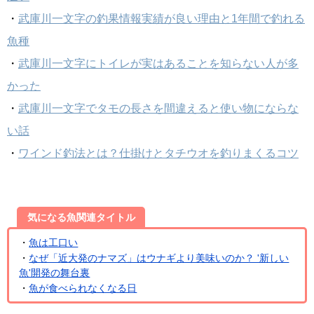
・
武庫川一文字の釣果情報実績が良い理由と1年間で釣れる
魚種
・
武庫川一文字にトイレが実はあることを知らない人が多
かった
・
武庫川一文字でタモの長さを間違えると使い物にならな
い話
・
ワインド釣法とは？仕掛けとタチウオを釣りまくるコツ
気になる魚関連タイトル
・
魚は工口い
・
なぜ「近大発のナマズ」はウナギより美味いのか？ '新しい
魚'開発の舞台裏
・
魚が食べられなくなる日