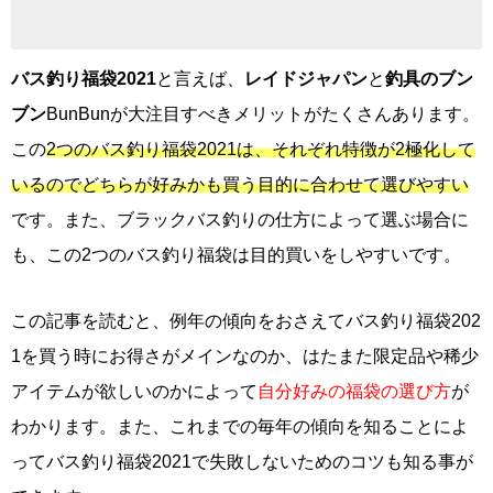
バス釣り福袋
2021
と言えば、
レイドジャパン
と
釣具のブン
ブン
BunBunが大注目すべきメリットがたくさんあります。
この
2つのバス釣り福袋2021は、それぞれ特徴が2極化して
いるのでどちらが好みかも買う目的に合わせて選びやすい
です。また、ブラックバス釣りの仕方によって選ぶ場合に
も、この2つのバス釣り福袋は目的買いをしやすいです。
この記事を読むと、例年の傾向をおさえてバス釣り福袋202
1を買う時にお得さがメインなのか、はたまた限定品や稀少
アイテムが欲しいのかによって
自分好みの福袋の選び方
が
わかります。また、これまでの毎年の傾向を知ることによ
ってバス釣り福袋2021で失敗しないためのコツも知る事が