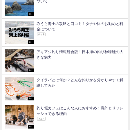
ついて
釣り
みうら海王の攻略と口コミ！タナや餌のお勧めと料
金について
釣り場
釣り
アキアジ釣り情報総合版！日本海の釣り秋味鮭の大
きな魅力
釣り
タイラバとは何か？どんな釣りかを分かりやすく解
説してみた
釣り
釣り堀カフェはこんな人におすすめ！意外とリフレ
ッシュできる理由
グルメ
釣り