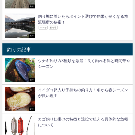
釣り
釣り堀に着いたらポイント選びで釣果が良くなる放
流場所の秘密！
pickup
釣り場
釣り
釣りの記事
ウナギ釣り方3種類を厳選！良く釣れる餌と時間帯や
シーズン
釣り
イイダコ卵入り子持ちの釣り方！冬から春シーズン
が良い理由
釣り
カゴ釣り仕掛けの特徴と遠投で狙える具体的な魚種
について