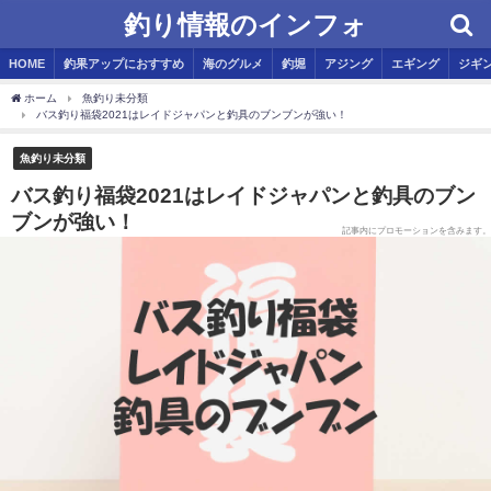
釣り情報のインフォ
HOME
釣果アップにおすすめ
海のグルメ
釣堀
アジング
エギング
ジギ
ホーム
魚釣り未分類
バス釣り福袋2021はレイドジャパンと釣具のブンブンが強い！
魚釣り未分類
バス釣り福袋2021はレイドジャパンと釣具のブン
ブンが強い！
記事内にプロモーションを含みます。