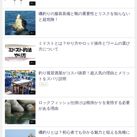
釣り
磯釣りの服装装備と靴の重要性とリスクを知らない
と超危険！
釣り
ミドストとは？やり方やロッド操作とワームの選び
方について
釣り
釣り堀居酒屋がコスパ抜群！超人気の理由とメリッ
トをズバリ説明
グルメ
釣り
ロックフィッシュ仕掛けは根掛かりを覚悟する必要
がある理由
釣り
磯釣りとは？初心者でも分かる魅力と狙える魚種に