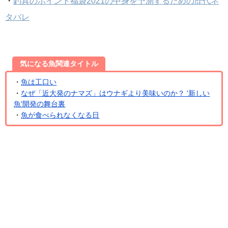
・
釣具のポイント福袋2021の中身を予測するための歴代ネ
タバレ
気になる魚関連タイトル
・
魚は工口い
・
なぜ「近大発のナマズ」はウナギより美味いのか？ '新しい
魚'開発の舞台裏
・
魚が食べられなくなる日