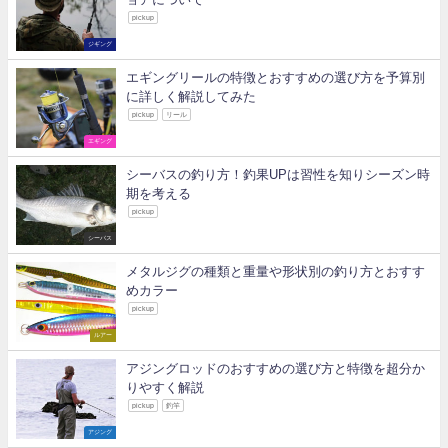
pickup
ジギング
エギングリールの特徴とおすすめの選び方を予算別
に詳しく解説してみた
pickup
リール
エギング
シーバスの釣り方！釣果UPは習性を知りシーズン時
期を考える
pickup
シーバス
メタルジグの種類と重量や形状別の釣り方とおすす
めカラー
pickup
ルアー
アジングロッドのおすすめの選び方と特徴を超分か
りやすく解説
pickup
釣竿
アジング