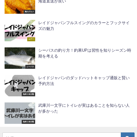
海道直送が良い
海のグルメ
レイドジャパンフルスイングのカラーとフックサイ
ズの魅力
ルアー
シーバスの釣り方！釣果UPは習性を知りシーズン時
期を考える
シーバス
レイドジャパンのダッドハットキャップ通販と賢い
予約方法
魚釣り未分類
武庫川一文字にトイレが実はあることを知らない人
が多かった
魚釣り未分類