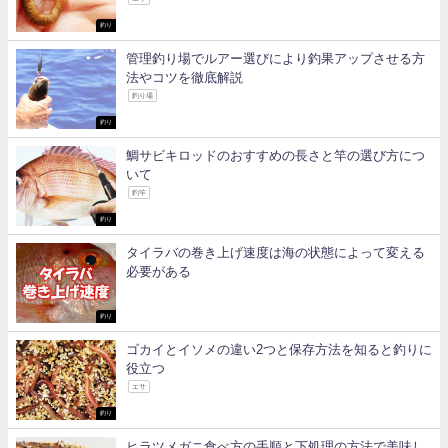
釣り
管理釣り場でルアー選びにより釣果アップさせる方
法やコツを徹底解説
釣り場
釣り
鯛サビキロッドのおすすめの長さと竿の選び方につ
いて
釣竿
釣り
タイラバの巻き上げ速度は海の状態によって変える
必要がある
釣り
ゴカイとイソメの違い2つと保存方法を知ると釣りに
役立つ
エサ
釣り
ヒラツメガニ食べ方の手順と下処理の方法で美味し