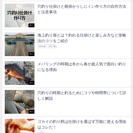
穴釣り仕掛けと根掛かりしにくい作り方の自作方法
と注意事項
釣り
海上釣り堀とは？釣れる仕掛けと楽しみ方など攻略
法のコツをご紹介
pickup
釣り場
釣り
メバリングの時期は冬から春が超人気で面白い釣り
になる理由
釣り
穴釣りの時期と釣るためにコツや時間帯について詳
しく解説
釣り
ゴカイの釣り餌は仕掛けを選ばず万能に使える理由
はコレだ！
エサ