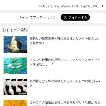
五目釣りとはどんな釣りなのか？メリットを説明してみた
Twitterでフォローしよう
おすすめの記事
磯釣りの服装装備と靴の重要性とリスクを知らない
と超危険！
釣り
アジング仕掛けの種類についてメリットとデメリッ
トを徹底リサーチ
アジング
鳴門骨とは？鯛の激流を耐え抜いた証の秘密と読み
方
魚の豆知識
塩水ウニの通販は価格よりお取り寄せ！札幌から北