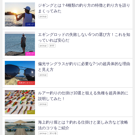
ジギングとは？4種類の釣り方の特徴と釣り方を語り
まくってみた
pickup
ジギング
エギングロッドの失敗しない5つの選び方！これを知
っていれば安心だ
pickup
釣竿
エギング
偏光サングラスが釣りに必要な7つの超具体的な理由
と見え方
pickup
釣果UPにオススメ
ルアー釣りの仕掛け10選と狙える魚種を超具体的に
説明してみた！
pickup
ルアー
海上釣り堀とは？釣れる仕掛けと楽しみ方など攻略
法のコツをご紹介
pickup
釣り場