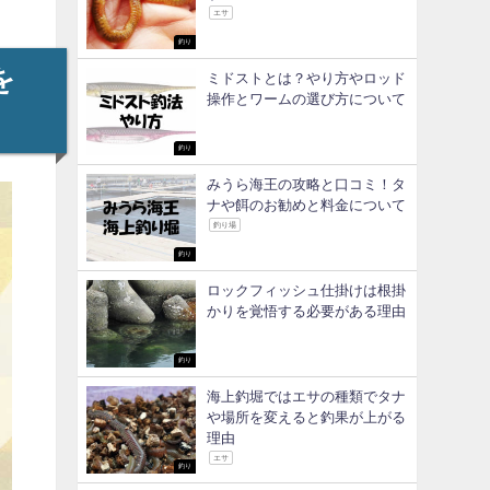
エサ
釣り
を
ミドストとは？やり方やロッド
操作とワームの選び方について
釣り
みうら海王の攻略と口コミ！タ
ナや餌のお勧めと料金について
釣り場
釣り
ロックフィッシュ仕掛けは根掛
かりを覚悟する必要がある理由
釣り
海上釣堀ではエサの種類でタナ
や場所を変えると釣果が上がる
理由
エサ
釣り