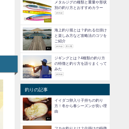
メタルジグの種類と重量や形状
別の釣り方とおすすめカラー
pickup
ルアー
海上釣り堀とは？釣れる仕掛け
と楽しみ方など攻略法のコツを
ご紹介
pickup
釣り場
釣り
ジギングとは？4種類の釣り方
の特徴と釣り方を語りまくって
みた
pickup
ジギング
釣りの記事
イイダコ卵入り子持ちの釣り
方！冬から春シーズンが良い理
由
釣り
フカセ釣りとは？仕掛けの特徴