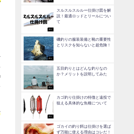
釣り
ま
スルスルスルルー仕掛け図を解
説！最適ロッドとリールについ
て
り
釣り
磯釣りの服装装備と靴の重要性
とリスクを知らないと超危険！
を
釣り
も
五目釣りとはどんな釣りなの
か？メリットを説明してみた
当
じ
釣り
カゴ釣り仕掛けの特徴と遠投で
狙える具体的な魚種について
パ
釣り
ゴカイの釣り餌は仕掛けを選ば
ず万能に使える理由はコレだ！