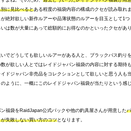
ん別に見比べると
ある程度の福袋内容の構成のクセが読み取れ
もが絶対欲しい新作ルアーや品薄状態のルアーを目玉として1つ
るいは数が大量にあって総額的にお得なのかといったクセがあ
狙いでどうしても欲しいルアーがある人と、ブラックバス釣り
の数が欲しい人とではレイドジャパン福袋の内容に対する期待
レイドジャパン非売品をコレクションとして欲しいと思う人も
このように、一概にこのレイドジャパン福袋が当たりという感
。
福袋をRaidJapan公式パックや他の釣具屋さんが用意した
とが失敗しない買い方のコツ
となります。