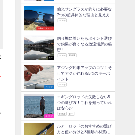
偏光サングラスが釣りに必要な
7つの超具体的な理由と見え方
pickup
釣果UPにオススメ
釣り堀に着いたらポイント選び
で釣果が良くなる放流場所の秘
密！
識
pickup
釣り場
釣り
リ
アジング釣果アップのコツ！そ
してアジが釣れる5つのキーポ
い
イント
pickup
アジング
エギングロッドの失敗しない5
つの選び方！これを知っていれ
レ
ば安心だ
ジ
pickup
釣竿
エギング
ルアーロッドのおすすめの選び
方と使い分けと3種類の材質に