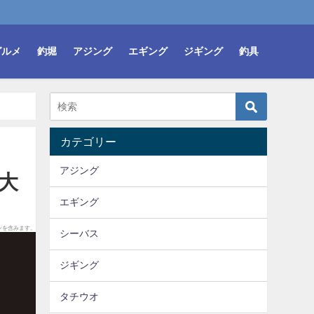
グルメ
釣堀
アジング
エギング
ジギング
釣具
カテゴリー
アジング
大
エギング
ンを含みます。
シーバス
ジギング
タチウオ