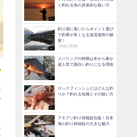
と釣れる魚の具体的な狙い方
釣り
釣り堀に着いたらポイント選び
で釣果が良くなる放流場所の秘
密！
pickup
釣り場
釣り
メバリングの時期は冬から春が
超人気で面白い釣りになる理由
か
っ
釣り
ロックフィッシュとはどんな釣
そ
りか？釣れる魚種とその狙い方
予
釣り
アキアジ釣り情報総合版！日本
海の釣り秋味鮭の大きな魅力
は
意