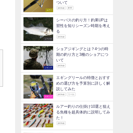
ついて
pickup
釣竿
ルアー
シーバスの釣り方！釣果UPは
習性を知りシーズン時期を考え
る
pickup
シーバス
ショアジギングとは？4つの時
期の釣り方と3種のショアにつ
いて
pickup
ジギング
エギングリールの特徴とおすす
めの選び方を予算別に詳しく解
説してみた
pickup
リール
エギング
ルアー釣りの仕掛け10選と狙え
る魚種を超具体的に説明してみ
た！
pickup
ルアー