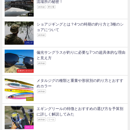
流場所の秘密！
pickup
釣り場
釣り
ショアジギングとは？4つの時期の釣り方と3種のシ
ョアについて
pickup
ジギング
偏光サングラスが釣りに必要な7つの超具体的な理由
と見え方
pickup
釣果UPにオススメ
メタルジグの種類と重量や形状別の釣り方とおすす
めカラー
pickup
ルアー
エギングリールの特徴とおすすめの選び方を予算別
に詳しく解説してみた
pickup
リール
エギング