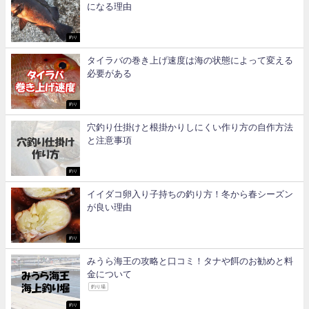
になる理由
釣り
タイラバの巻き上げ速度は海の状態によって変える
必要がある
釣り
穴釣り仕掛けと根掛かりしにくい作り方の自作方法
と注意事項
釣り
イイダコ卵入り子持ちの釣り方！冬から春シーズン
が良い理由
釣り
みうら海王の攻略と口コミ！タナや餌のお勧めと料
金について
釣り場
釣り