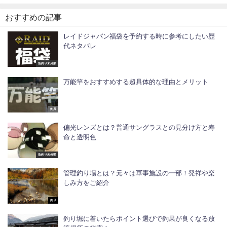
おすすめの記事
レイドジャパン福袋を予約する時に参考にしたい歴
代ネタバレ
魚釣り未分類
万能竿をおすすめする超具体的な理由とメリット
釣具
偏光レンズとは？普通サングラスとの見分け方と寿
命と透明色
魚釣り未分類
管理釣り場とは？元々は軍事施設の一部！発祥や楽
しみ方をご紹介
釣り
釣り堀に着いたらポイント選びで釣果が良くなる放