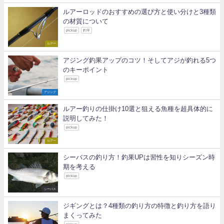
ルアーロッドのおすすめの選び方と使い分けと3種類
の材質について
pickup
釣竿
ルアー
アジング釣果アップのコツ！そしてアジが釣れる5つ
のキーポイント
pickup
アジング
ルアー釣りの仕掛け10選と狙える魚種を超具体的に
説明してみた！
pickup
ルアー
シーバスの釣り方！釣果UPは習性を知りシーズン時
期を考える
pickup
シーバス
ジギングとは？4種類の釣り方の特徴と釣り方を語り
まくってみた