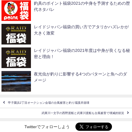
釣具のポイント福袋2021の中身を予測するための歴
代ネタバレ
レイドジャパン福袋の買い方でアタリかハズレかが
大きく激変
レイドジャパン福袋の2021年度は中身が良くなる秘
密と理由！
夜光虫が釣りに影響する4つのパターンと魚へのダ
メージ
甲子園浜2丁目オークション会場の台風被害と釣り場護岸崩壊
武庫川一文字の西野渡船と武庫川渡船も台風被害で壊滅的状況
Twitterでフォローしよう