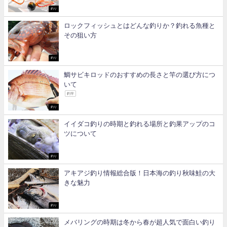
釣り
ロックフィッシュとはどんな釣りか？釣れる魚種と
その狙い方
釣り
鯛サビキロッドのおすすめの長さと竿の選び方につ
いて
釣竿
釣り
イイダコ釣りの時期と釣れる場所と釣果アップのコ
ツについて
釣り
アキアジ釣り情報総合版！日本海の釣り秋味鮭の大
きな魅力
釣り
メバリングの時期は冬から春が超人気で面白い釣り