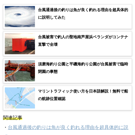
台風通過後の釣りは魚が良く釣れる理由を超具体的
に説明してみた
台風被害で釣人の聖地南芦屋浜ベランダがコンテナ
直撃で全壊
須磨海釣り公園と平磯海釣り公園が台風被害で臨時
閉園の事態
マリントラフィック使い方を日本語解説！無料で船
の航跡位置確認
関連記事
・
台風通過後の釣りは魚が良く釣れる理由を超具体的に説