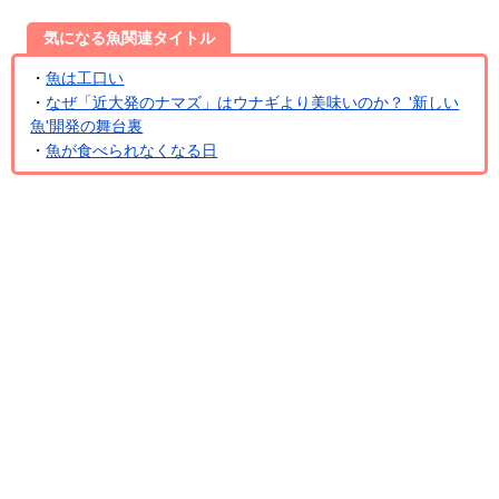
気になる魚関連タイトル
・
魚は工口い
・
なぜ「近大発のナマズ」はウナギより美味いのか？ '新しい
魚'開発の舞台裏
・
魚が食べられなくなる日