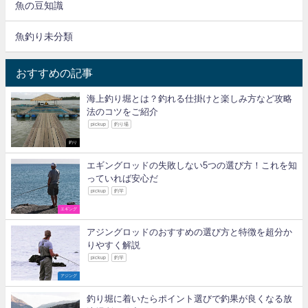
魚の豆知識
魚釣り未分類
おすすめの記事
海上釣り堀とは？釣れる仕掛けと楽しみ方など攻略
法のコツをご紹介
pickup
釣り場
釣り
エギングロッドの失敗しない5つの選び方！これを知
っていれば安心だ
pickup
釣竿
エギング
アジングロッドのおすすめの選び方と特徴を超分か
りやすく解説
pickup
釣竿
アジング
釣り堀に着いたらポイント選びで釣果が良くなる放