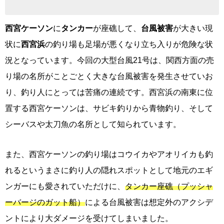
西宮ケーソン
に
タンカー
が座礁して、
台風被害
が大きい現
状に
西宮浜
の釣り場も足場が悪くなり立ち入りが危険な状
況となっています。今回の大型台風21号は、関西方面の売
り場の名所がことごとく大きな台風被害を発生させていお
り、釣り人にとっては苦痛の連続です。西宮浜の南東に位
置する西宮ケーソンは、サビキ釣りから青物釣り、そして
シーバスや太刀魚の名所として知られています。
また、西宮ケーソンの釣り場はコウイカやアオリイカも釣
れるというまさに釣り人の隠れスポットとして地元のエギ
ンガーにも愛されていただけに、
タンカー座礁（プッシャ
ーバージのガット船）
による台風被害は想定外のアクシデ
ントにより大ダメージを受けてしまいました。