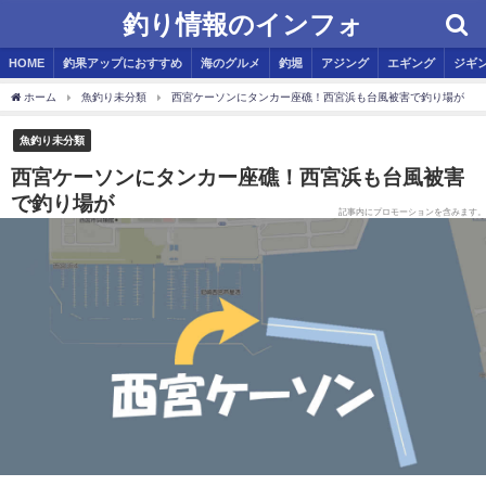
釣り情報のインフォ
HOME
釣果アップにおすすめ
海のグルメ
釣堀
アジング
エギング
ジギ
ホーム
魚釣り未分類
西宮ケーソンにタンカー座礁！西宮浜も台風被害で釣り場が
魚釣り未分類
西宮ケーソンにタンカー座礁！西宮浜も台風被害
で釣り場が
記事内にプロモーションを含みます。