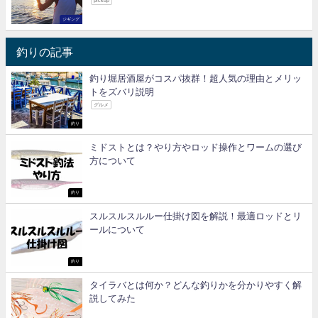
pickup
ジギング
釣りの記事
釣り堀居酒屋がコスパ抜群！超人気の理由とメリッ
トをズバリ説明
グルメ
釣り
ミドストとは？やり方やロッド操作とワームの選び
方について
釣り
スルスルスルルー仕掛け図を解説！最適ロッドとリ
ールについて
釣り
タイラバとは何か？どんな釣りかを分かりやすく解
説してみた