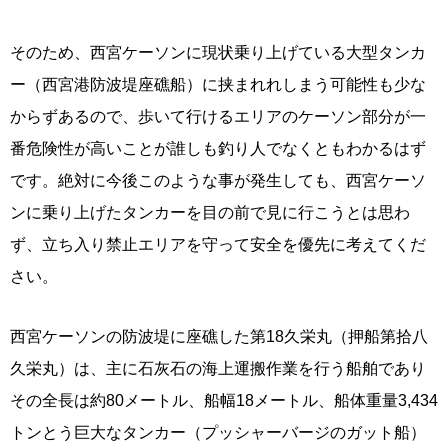
そのため、西宮ケーソンに現状乗り上げている大型タンカ
ー（西宮港防波堤座礁船）に挟まれれしまう可能性も少な
からずあるので、歩いて行けるエリアのケーソン部分が一
番危険性が高いことが誰しも釣り人でなくともわかるはず
です。絶対に今後このような事が発生しても、西宮ケーソ
ンに乗り上げたタンカーを目の前で見に行こうとは思わ
ず、立ち入り禁止エリアを守って安全を優先に考えてくだ
さい。
西宮ケーソンの防波堤に座礁した第18久栄丸（押船第拾八
久栄丸）は、主に石灰石の海上運搬作業を行う船舶であり
その全長は約80メートル、船幅18メートル、船体重量3,434
トンとう巨大なタンカー（プッシャーバージのガット船）