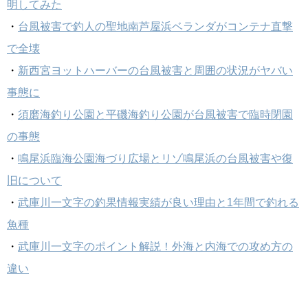
明してみた
・
台風被害で釣人の聖地南芦屋浜ベランダがコンテナ直撃
で全壊
・
新西宮ヨットハーバーの台風被害と周囲の状況がヤバい
事態に
・
須磨海釣り公園と平磯海釣り公園が台風被害で臨時閉園
の事態
・
鳴尾浜臨海公園海づり広場とリゾ鳴尾浜の台風被害や復
旧について
・
武庫川一文字の釣果情報実績が良い理由と1年間で釣れる
魚種
・
武庫川一文字のポイント解説！外海と内海での攻め方の
違い