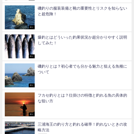
磯釣りの服装装備と靴の重要性とリスクを知らない
と超危険！
釣り
爆釣とはどういった釣果状況か超分かりやすく説明
してみた！
釣り
磯釣りとは？初心者でも分かる魅力と狙える魚種に
ついて
釣り
フカセ釣りとは？仕掛けの特徴と釣れる魚の具体的
な狙い方
釣り
三浦海王の釣り方と釣れる確率！釣れないときの攻
略方法