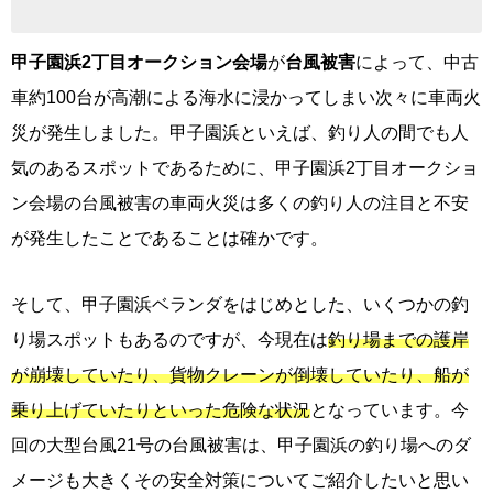
甲子園浜
2丁目
オークション会場
が
台風被害
によって、中古
車約100台が高潮による海水に浸かってしまい次々に車両火
災が発生しました。甲子園浜といえば、釣り人の間でも人
気のあるスポットであるために、甲子園浜2丁目オークショ
ン会場の台風被害の車両火災は多くの釣り人の注目と不安
が発生したことであることは確かです。
そして、甲子園浜ベランダをはじめとした、いくつかの釣
り場スポットもあるのですが、今現在は
釣り場までの護岸
が崩壊していたり、貨物クレーンが倒壊していたり、船が
乗り上げていたりといった危険な状況
となっています。今
回の大型台風21号の台風被害は、甲子園浜の釣り場へのダ
メージも大きくその安全対策についてご紹介したいと思い