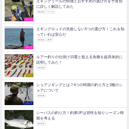
エギングリールの特徴とおすすめの選び方を予算別
に詳しく解説してみた
pickup
リール
エギング
エギングロッドの失敗しない5つの選び方！これを知
っていれば安心だ
pickup
釣竿
エギング
ルアー釣りの仕掛け10選と狙える魚種を超具体的に
説明してみた！
pickup
ルアー
ショアジギングとは？4つの時期の釣り方と3種のシ
ョアについて
pickup
ジギング
シーバスの釣り方！釣果UPは習性を知りシーズン時
期を考える
pickup