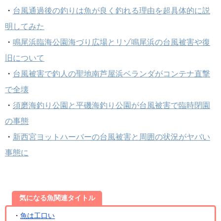
・
台風通過後の釣りは魚が良く釣れる理由を超具体的に説
明してみた
・
鳴尾浜臨海公園海づり広場とリゾ鳴尾浜の台風被害や復
旧について
・
台風被害で釣人の聖地南芦屋浜ベランダがコンテナ直撃
で全壊
・
須磨海釣り公園と平磯海釣り公園が台風被害で臨時閉園
の事態
・
新西宮ヨットハーバーの台風被害と周囲の状況がヤバい
事態に
気になる魚関連タイトル
・
魚は工口い