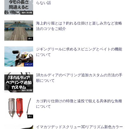
らない話
魚釣り未分類
海上釣り堀とは？釣れる仕掛けと楽しみ方など攻略
法のコツをご紹介
釣り
ジギングリールに求めるスピニングとベイトの機能
について
ジギング
18カルディアのベアリング追加カスタムの方法の手
順について
魚釣り未分類
カゴ釣り仕掛けの特徴と遠投で狙える具体的な魚種
について
釣り
イマカツデッドスクリュー3Dリアリズム新色カラー