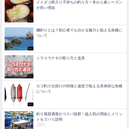
イイダコ卵入り子持ちの釣り方！冬から春シーズン
が良い理由
釣り
磯釣りとは？初心者でも分かる魅力と狙える魚種に
ついて
釣り
シラスウナギの取り方と道具
釣り
カゴ釣り仕掛けの特徴と遠投で狙える具体的な魚種
について
釣り
釣り堀居酒屋がコスパ抜群！超人気の理由とメリッ
トをズバリ説明
グルメ