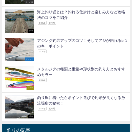
シーバス
海上釣り堀とは？釣れる仕掛けと楽しみ方など攻略
法のコツをご紹介
pickup
釣り場
釣り
アジング釣果アップのコツ！そしてアジが釣れる5つ
のキーポイント
pickup
アジング
メタルジグの種類と重量や形状別の釣り方とおすす
めカラー
pickup
ルアー
釣り堀に着いたらポイント選びで釣果が良くなる放
流場所の秘密！
pickup
釣り場
釣り
釣りの記事