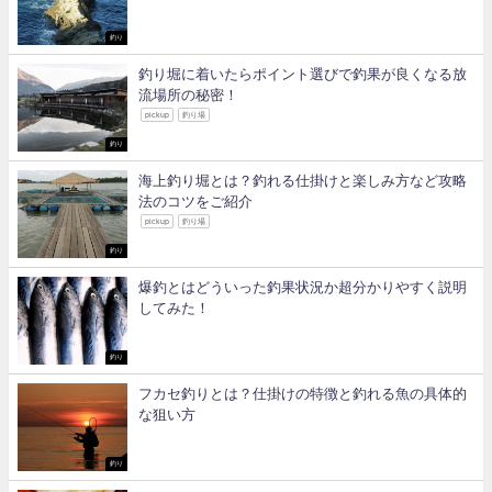
釣り
釣り堀に着いたらポイント選びで釣果が良くなる放
流場所の秘密！
pickup
釣り場
釣り
海上釣り堀とは？釣れる仕掛けと楽しみ方など攻略
法のコツをご紹介
pickup
釣り場
釣り
爆釣とはどういった釣果状況か超分かりやすく説明
してみた！
釣り
フカセ釣りとは？仕掛けの特徴と釣れる魚の具体的
な狙い方
釣り