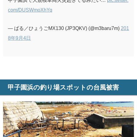
com/DUSWmoXhYq
— ばる／ひょうごMX130 (JP3QKV) (@m3baru7m)
201
8年9月4日
甲子園浜の釣り場スポットの台風被害