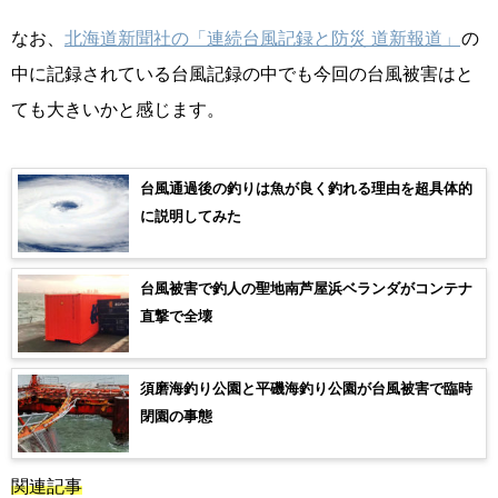
なお、
北海道新聞社の「連続台風記録と防災 道新報道」
の
中に記録されている台風記録の中でも今回の台風被害はと
ても大きいかと感じます。
台風通過後の釣りは魚が良く釣れる理由を超具体的
に説明してみた
台風被害で釣人の聖地南芦屋浜ベランダがコンテナ
直撃で全壊
須磨海釣り公園と平磯海釣り公園が台風被害で臨時
閉園の事態
関連記事