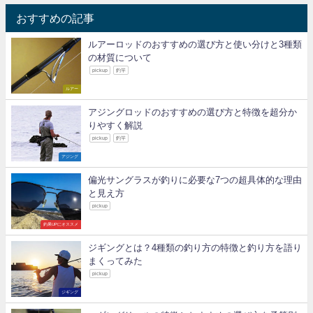
おすすめの記事
ルアーロッドのおすすめの選び方と使い分けと3種類
の材質について
pickup
釣竿
ルアー
アジングロッドのおすすめの選び方と特徴を超分か
りやすく解説
pickup
釣竿
アジング
偏光サングラスが釣りに必要な7つの超具体的な理由
と見え方
pickup
釣果UPにオススメ
ジギングとは？4種類の釣り方の特徴と釣り方を語り
まくってみた
pickup
ジギング