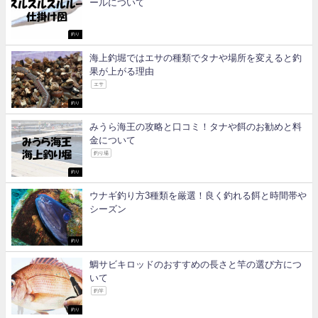
ールについて
釣り
海上釣堀ではエサの種類でタナや場所を変えると釣
果が上がる理由
エサ
釣り
みうら海王の攻略と口コミ！タナや餌のお勧めと料
金について
釣り場
釣り
ウナギ釣り方3種類を厳選！良く釣れる餌と時間帯や
シーズン
釣り
鯛サビキロッドのおすすめの長さと竿の選び方につ
いて
釣竿
釣り