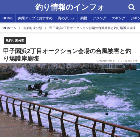
釣り情報のインフォ
HOME
釣果アップにおすすめ
海のグルメ
釣堀
アジング
エギング
ジギ
ホーム
魚釣り未分類
甲子園浜2丁目オークション会場の台風被害と釣り場護岸崩壊
魚釣り未分類
甲子園浜2丁目オークション会場の台風被害と釣
り場護岸崩壊
記事内にプロモーションを含みます。