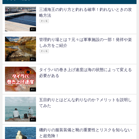
三浦海王の釣り方と釣れる確率！釣れないときの攻
略方法
釣り場
釣り
管理釣り場とは？元々は軍事施設の一部！発祥や楽
しみ方をご紹介
釣り場
釣り
タイラバの巻き上げ速度は海の状態によって変える
必要がある
釣り
五目釣りとはどんな釣りなのか？メリットを説明し
てみた
釣り
磯釣りの服装装備と靴の重要性とリスクを知らない
と超危険！