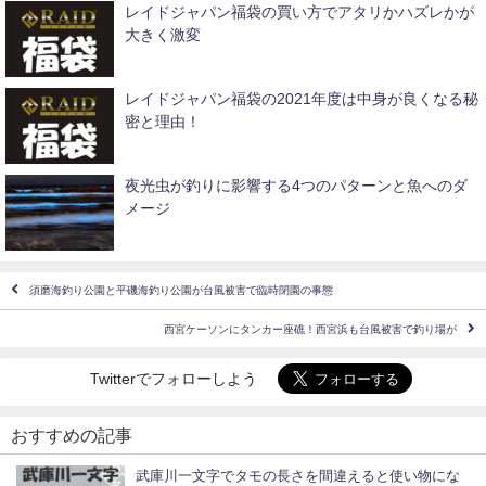
レイドジャパン福袋の買い方でアタリかハズレかが
大きく激変
レイドジャパン福袋の2021年度は中身が良くなる秘
密と理由！
夜光虫が釣りに影響する4つのパターンと魚へのダ
メージ
須磨海釣り公園と平磯海釣り公園が台風被害で臨時閉園の事態
西宮ケーソンにタンカー座礁！西宮浜も台風被害で釣り場が
Twitterでフォローしよう
おすすめの記事
武庫川一文字でタモの長さを間違えると使い物にな