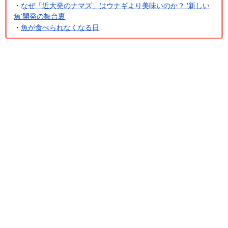
・
なぜ「近大発のナマズ」はウナギより美味いのか？ '新しい
魚'開発の舞台裏
・
魚が食べられなくなる日