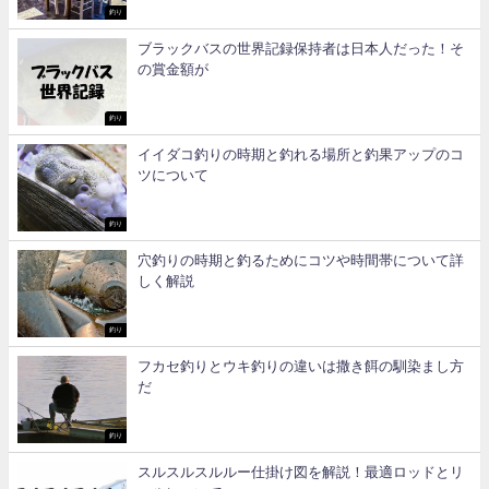
釣り
ブラックバスの世界記録保持者は日本人だった！そ
の賞金額が
釣り
イイダコ釣りの時期と釣れる場所と釣果アップのコ
ツについて
釣り
穴釣りの時期と釣るためにコツや時間帯について詳
しく解説
釣り
フカセ釣りとウキ釣りの違いは撒き餌の馴染まし方
だ
釣り
スルスルスルルー仕掛け図を解説！最適ロッドとリ