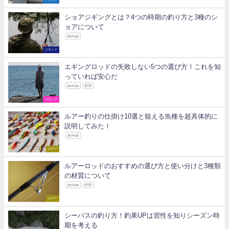
アジング
ショアジギングとは？4つの時期の釣り方と3種のシ
ョアについて
pickup
ジギング
エギングロッドの失敗しない5つの選び方！これを知
っていれば安心だ
pickup
釣竿
エギング
ルアー釣りの仕掛け10選と狙える魚種を超具体的に
説明してみた！
pickup
ルアー
ルアーロッドのおすすめの選び方と使い分けと3種類
の材質について
pickup
釣竿
ルアー
シーバスの釣り方！釣果UPは習性を知りシーズン時
期を考える