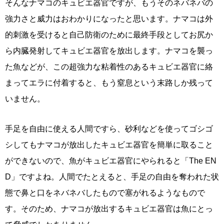
そんなナマコのキュビエ器官ですが、もうそのネバネバの
強力さと威力はおわかりになったと思います。ナマコは外
的刺激を受けると自己防衛のために最終手段としてお尻か
ら内臓発射してキュビエ器官を放出します。ナマコを襲っ
た魚などが、この超強力な粘着性のあるキュビエ器官に絡
まってエラに付着すると、もう窒息という末路しか残って
いません。
手足を自由に使える人間ですら、砂利などを使ってゴシゴ
シしてもナマコが放出したキュビエ器官を簡単に取ること
ができないので、魚がキュビエ器官にやられると「The EN
D」ですよね。人間でたとえると、手足の自由を奪われた状
態で鼻と口をネバネバしたもので塞がれるようなもので
す。そのため、ナマコが放出するキュビエ器官は魚にとっ