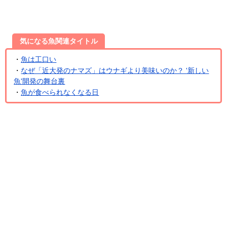
気になる魚関連タイトル
・
魚は工口い
・
なぜ「近大発のナマズ」はウナギより美味いのか？ '新しい
魚'開発の舞台裏
・
魚が食べられなくなる日