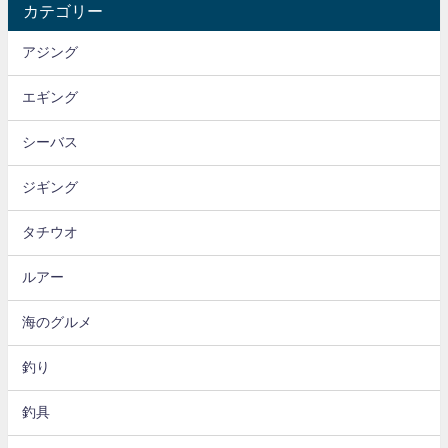
カテゴリー
アジング
エギング
シーバス
ジギング
タチウオ
ルアー
海のグルメ
釣り
釣具