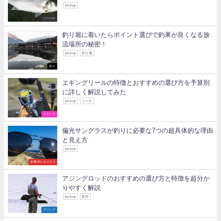
pickup
シーバス
釣り堀に着いたらポイント選びで釣果が良くなる放
流場所の秘密！
pickup
釣り場
釣り
エギングリールの特徴とおすすめの選び方を予算別
に詳しく解説してみた
pickup
リール
エギング
偏光サングラスが釣りに必要な7つの超具体的な理由
と見え方
pickup
釣果UPにオススメ
アジングロッドのおすすめの選び方と特徴を超分か
りやすく解説
pickup
釣竿
アジング