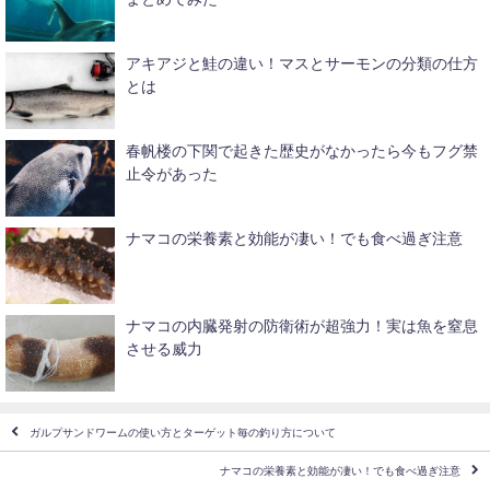
アキアジと鮭の違い！マスとサーモンの分類の仕方
とは
春帆楼の下関で起きた歴史がなかったら今もフグ禁
止令があった
ナマコの栄養素と効能が凄い！でも食べ過ぎ注意
ナマコの内臓発射の防衛術が超強力！実は魚を窒息
させる威力
ガルプサンドワームの使い方とターゲット毎の釣り方について
ナマコの栄養素と効能が凄い！でも食べ過ぎ注意