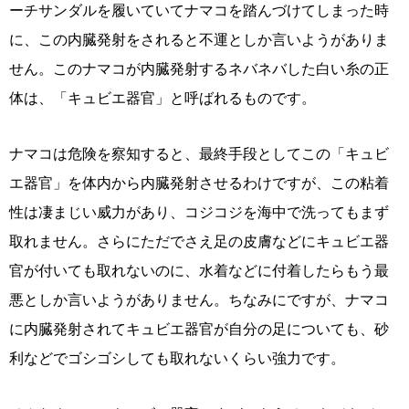
ーチサンダルを履いていてナマコを踏んづけてしまった時
に、この内臓発射をされると不運としか言いようがありま
せん。このナマコが内臓発射するネバネバした白い糸の正
体は、「キュビエ器官」と呼ばれるものです。
ナマコは危険を察知すると、最終手段としてこの「キュビ
エ器官」を体内から内臓発射させるわけですが、この粘着
性は凄まじい威力があり、コジコジを海中で洗ってもまず
取れません。さらにただでさえ足の皮膚などにキュビエ器
官が付いても取れないのに、水着などに付着したらもう最
悪としか言いようがありません。ちなみにですが、ナマコ
に内臓発射されてキュビエ器官が自分の足についても、砂
利などでゴシゴシしても取れないくらい強力です。