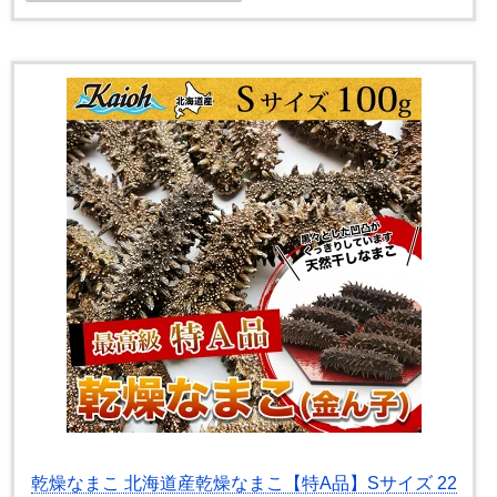
乾燥なまこ 北海道産乾燥なまこ【特A品】Sサイズ 22