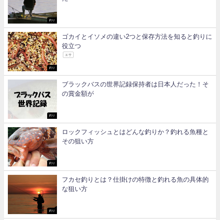
釣り
ゴカイとイソメの違い2つと保存方法を知ると釣りに
役立つ
エサ
釣り
ブラックバスの世界記録保持者は日本人だった！そ
の賞金額が
釣り
ロックフィッシュとはどんな釣りか？釣れる魚種と
その狙い方
釣り
フカセ釣りとは？仕掛けの特徴と釣れる魚の具体的
な狙い方
釣り