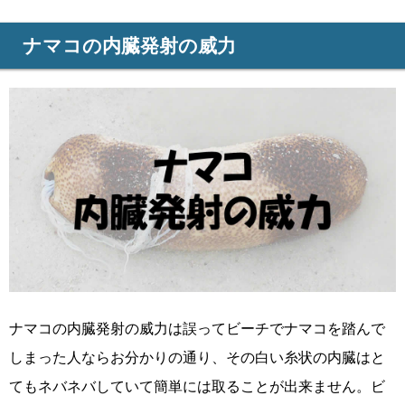
ナマコの内臓発射の威力
ナマコの内臓発射の威力は誤ってビーチでナマコを踏んで
しまった人ならお分かりの通り、その白い糸状の内臓はと
てもネバネバしていて簡単には取ることが出来ません。ビ