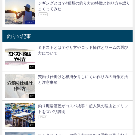
ジギングとは？4種類の釣り方の特徴と釣り方を語り
まくってみた
pickup
ジギング
釣りの記事
ミドストとは？やり方やロッド操作とワームの選び
方について
釣り
穴釣り仕掛けと根掛かりしにくい作り方の自作方法
と注意事項
釣り
釣り堀居酒屋がコスパ抜群！超人気の理由とメリッ
トをズバリ説明
グルメ
釣り