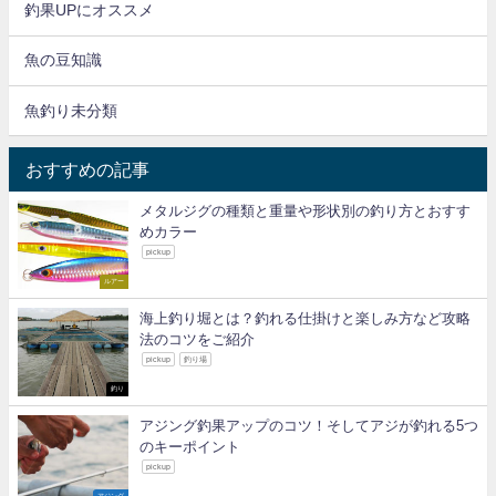
釣果UPにオススメ
魚の豆知識
魚釣り未分類
おすすめの記事
メタルジグの種類と重量や形状別の釣り方とおすす
めカラー
pickup
ルアー
海上釣り堀とは？釣れる仕掛けと楽しみ方など攻略
法のコツをご紹介
pickup
釣り場
釣り
アジング釣果アップのコツ！そしてアジが釣れる5つ
のキーポイント
pickup