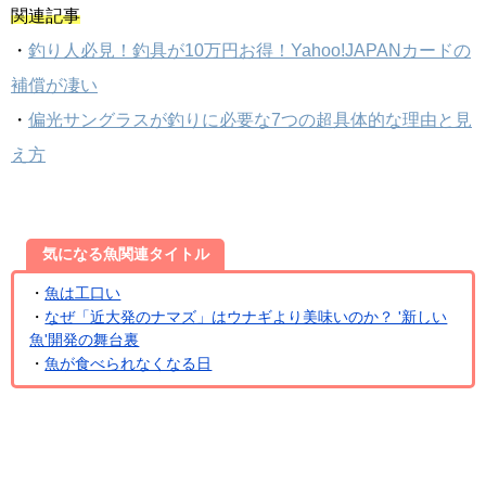
関連記事
・
釣り人必見！釣具が10万円お得！Yahoo!JAPANカードの
補償が凄い
・
偏光サングラスが釣りに必要な7つの超具体的な理由と見
え方
気になる魚関連タイトル
・
魚は工口い
・
なぜ「近大発のナマズ」はウナギより美味いのか？ '新しい
魚'開発の舞台裏
・
魚が食べられなくなる日