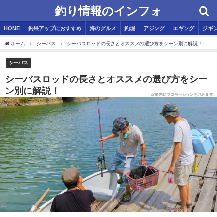
釣り情報のインフォ
HOME
釣果アップにおすすめ
海のグルメ
釣堀
アジング
エギング
ジギ
ホーム
シーバス
シーバスロッドの長さとオススメの選び方をシーン別に解説！
シーバス
シーバスロッドの長さとオススメの選び方をシー
ン別に解説！
記事内にプロモーションを含みます。