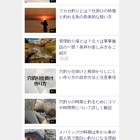
釣り
フカセ釣りとは？仕掛けの特徴
と釣れる魚の具体的な狙い方
釣り
管理釣り場とは？元々は軍事施
設の一部！発祥や楽しみ方をご
紹介
釣り場
釣り
穴釣り仕掛けと根掛かりしにく
い作り方の自作方法と注意事項
釣り
穴釣りの時期と釣るためにコツ
や時間帯について詳しく解説
釣り
メバリングの時期は冬から春が
超人気で面白い釣りになる理由