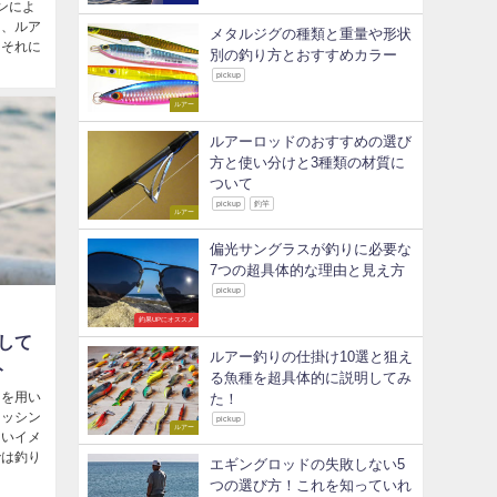
ンによ
も、ルア
メタルジグの種類と重量や形状
、それに
別の釣り方とおすすめカラー
pickup
ルアー
ルアーロッドのおすすめの選び
方と使い分けと3種類の材質に
ついて
pickup
釣竿
ルアー
偏光サングラスが釣りに必要な
7つの超具体的な理由と見え方
pickup
釣果UPにオススメ
して
ルアー釣りの仕掛け10選と狙え
ト
る魚種を超具体的に説明してみ
ーを用い
た！
ィッシン
pickup
ルアー
しいイメ
では釣り
エギングロッドの失敗しない5
つの選び方！これを知っていれ