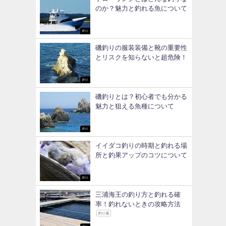
のか？魅力と釣れる魚について
釣り
磯釣りの服装装備と靴の重要性
とリスクを知らないと超危険！
釣り
磯釣りとは？初心者でも分かる
魅力と狙える魚種について
釣り
イイダコ釣りの時期と釣れる場
所と釣果アップのコツについて
釣り
三浦海王の釣り方と釣れる確
率！釣れないときの攻略方法
釣り場