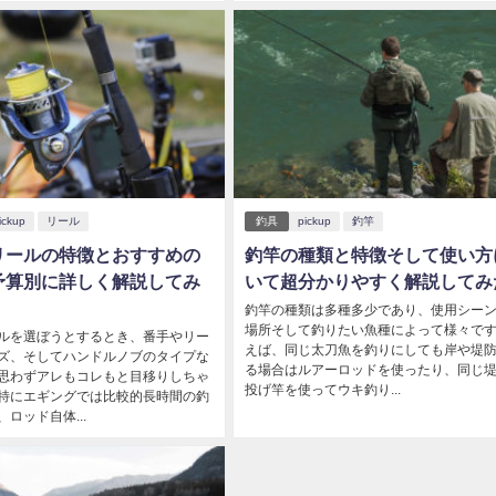
ickup
リール
釣具
pickup
釣竿
リールの特徴とおすすめの
釣竿の種類と特徴そして使い方
予算別に詳しく解説してみ
いて超分かりやすく解説してみ
釣竿の種類は多種多少であり、使用シー
場所そして釣りたい魚種によって様々です
ルを選ぼうとするとき、番手やリー
えば、同じ太刀魚を釣りにしても岸や堤
ズ、そしてハンドルノブのタイプな
る場合はルアーロッドを使ったり、同じ
思わずアレもコレもと目移りしちゃ
投げ竿を使ってウキ釣り...
特にエギングでは比較的長時間の釣
ロッド自体...