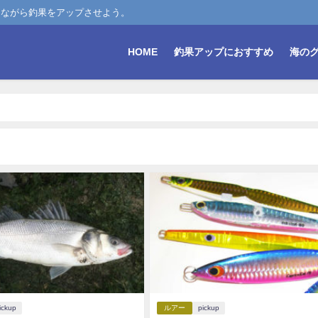
しながら釣果をアップさせよう。
HOME
釣果アップにおすすめ
海の
ickup
ルアー
pickup