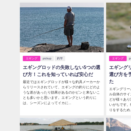
エギング
pickup
釣竿
エギング
p
エギングロッドの失敗しない5つの選
エギング
び方！これを知っていれば安心だ
選び方を
た
最近ではエギングロッドが様々な釣具メーカーか
らリリースされていて、エギングの釣りにどのよ
エギングリー
うな差があったり効果があるのかピンと来ないこ
ル自体のサイ
とも多いかと思います。エギングという釣りに
どが様々あり
は、シーズンによってイカに...
いがちです。
りをするため、