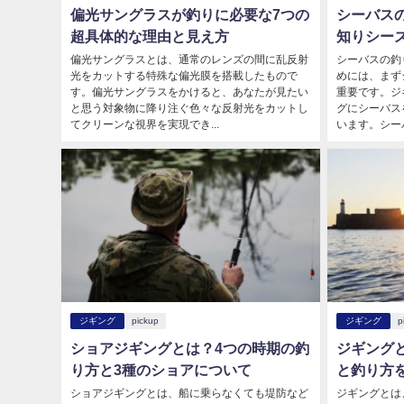
偏光サングラスが釣りに必要な7つの
シーバス
超具体的な理由と見え方
知りシー
偏光サングラスとは、通常のレンズの間に乱反射
シーバスの釣
光をカットする特殊な偏光膜を搭載したもので
めには、まず
す。偏光サングラスをかけると、あなたが見たい
重要です。ジ
と思う対象物に降り注ぐ色々な反射光をカットし
グにシーバス
てクリーンな視界を実現でき...
います。シーバ
ジギング
pickup
ジギング
p
ショアジギングとは？4つの時期の釣
ジギング
り方と3種のショアについて
と釣り方
ショアジギングとは、船に乗らなくても堤防など
ジギングとは