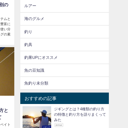
別の
ルアー
海のグルメ
イテムと
ど豊富に
て使い分
釣り
ジグの素
釣具
釣果UPにオススメ
魚の豆知識
魚釣り未分類
おすすめの記事
ジギングとは？4種類の釣り方
方と
の特徴と釣り方を語りまくって
て
みた
とベイト
pickup
ジギング