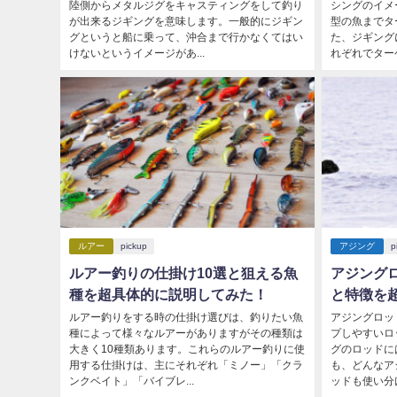
陸側からメタルジグをキャスティングをして釣り
シングのイメ
が出来るジギングを意味します。一般的にジギン
型の魚までタ
グというと船に乗って、沖合まで行かなくてはい
た、ジギング
けないというイメージがあ...
れぞれでターゲ
ルアー
pickup
アジング
p
ルアー釣りの仕掛け10選と狙える魚
アジング
種を超具体的に説明してみた！
と特徴を
ルアー釣りをする時の仕掛け選びは、釣りたい魚
アジングロッ
種によって様々なルアーがありますがその種類は
プしやすいロ
大きく10種類あります。これらのルアー釣りに使
グのロッドに
用する仕掛けは、主にそれぞれ「ミノー」「クラ
も、どんなア
ンクベイト」「バイブレ...
ッドも使い分け