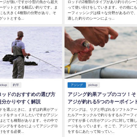
ージが強いですが小型の魚から超大
ロッドの2種類のタイプがあり釣りのシー
ーゲットとする幅広い釣りです。ま
って使い分けをしていきます。その他に
にも大きく4種類の分野があり、そ
ーフィッシングは様々な分野があるので
ットとする...
適した釣りのシーンによっ...
ickup
釣竿
アジング
pickup
ロッドのおすすめの選び方
アジング釣果アップのコツ！そ
超分かりやすく解説
アジが釣れる5つのキーポイン
ドを選ぶときに、まずは釣果がアッ
アジングは、リグと呼ばれるソフトルア
ッドをチョイスしたいですがアジン
たルアータックルで釣りをするルアーフ
はとても種類があります。その中で
グですが多くの方がアジングに対して難
ジングをするかによってアジングロ
ージをもっています。そこで、アジング
をする必要...
をするにあたって知ってい...