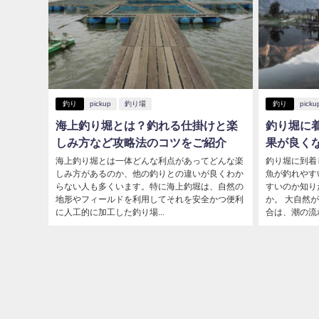
釣り
pickup
釣り場
釣り
picku
海上釣り堀とは？釣れる仕掛けと楽
釣り堀に
しみ方など攻略法のコツをご紹介
果が良く
海上釣り堀とは一体どんな利点があってどんな楽
釣り堀に到着
しみ方があるのか、他の釣りとの違いが良くわか
魚が釣れやす
らない人も多くいます。特に海上釣堀は、自然の
すいのか知り
地形やフィールドを利用してそれを安全かつ便利
か。 大自然
に人工的に加工した釣り場...
合は、潮の流れ