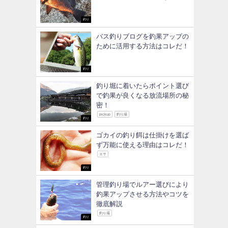
釣り
バス釣りブログを釣果アップの
ために活用する方法はコレだ！
釣り
釣り堀に着いたらポイント選び
で釣果が良くなる放流場所の秘
密！
pickup
釣り場
釣り
ゴカイの釣り餌は仕掛けを選ば
ず万能に使える理由はコレだ！
エサ
釣り
管理釣り場でルアー選びにより
釣果アップさせる方法やコツを
徹底解説
釣り場
釣り