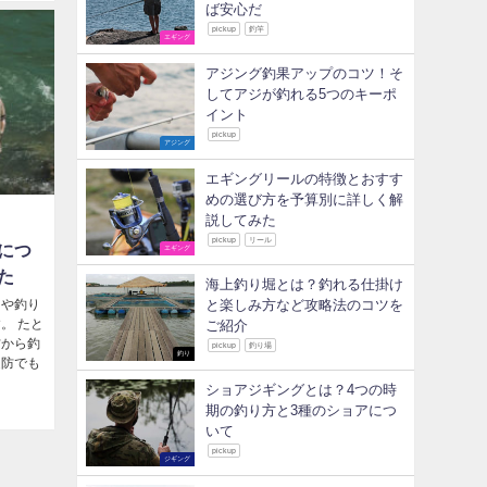
ば安心だ
pickup
釣竿
エギング
アジング釣果アップのコツ！そ
してアジが釣れる5つのキーポ
イント
pickup
アジング
エギングリールの特徴とおすす
めの選び方を予算別に詳しく解
説してみた
pickup
リール
につ
エギング
た
海上釣り堀とは？釣れる仕掛け
ンや釣り
と楽しみ方など攻略法のコツを
。 たと
ご紹介
防から釣
pickup
釣り場
釣り
堤防でも
ショアジギングとは？4つの時
期の釣り方と3種のショアにつ
いて
pickup
ジギング